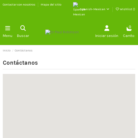
Contactar con nosotros
Mapa del sitio
Spanish-Mexican
Wishlist (
)
0
Menu
Buscar
Iniciar sesión
Carrito:
Inicio
Contáctanos
Contáctanos