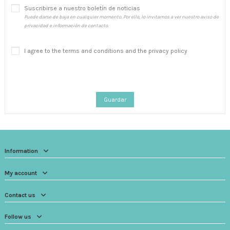
Suscribirse a nuestro boletín de noticias
Puede darse de baja en cualquier momento. Por ello, lo invitamos a ver nuestro aviso de
privacidad e información de contacto.
I agree to the terms and conditions and the privacy policy
Guardar
Information
My account
Contact us
Follow us