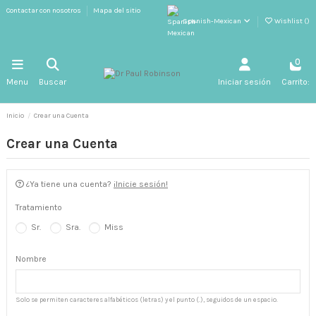
Contactar con nosotros
Mapa del sitio
Spanish-Mexican
Wishlist (
)
0
Menu
Buscar
Iniciar sesión
Carrito:
Inicio
Crear una Cuenta
Crear una Cuenta
¿Ya tiene una cuenta?
¡Inicie sesión!
Tratamiento
Sr.
Sra.
Miss
Nombre
Solo se permiten caracteres alfabéticos (letras) y el punto (.), seguidos de un espacio.