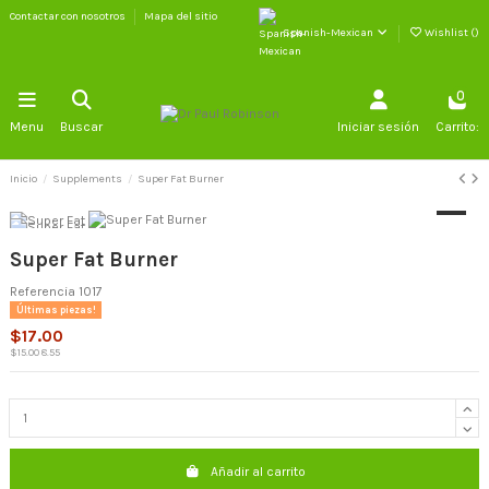
Contactar con nosotros
Mapa del sitio
Spanish-Mexican
Wishlist (
)
0
Menu
Buscar
Iniciar sesión
Carrito:
Inicio
Supplements
Super Fat Burner
Super Fat Burner
Referencia
1017
Últimas piezas!
$17.00
$15.00 8.55
Añadir al carrito