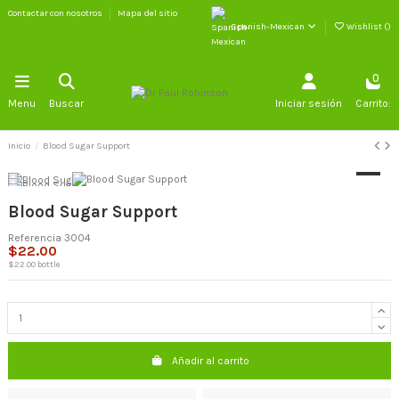
Contactar con nosotros
Mapa del sitio
Spanish-Mexican
Wishlist (
)
0
Menu
Buscar
Iniciar sesión
Carrito:
Inicio
Blood Sugar Support
Blood Sugar Support
Referencia
3004
$22.00
$22.00 bottle
Añadir al carrito