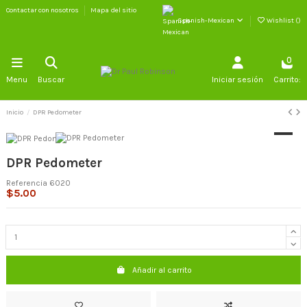
Contactar con nosotros
Mapa del sitio
Spanish-Mexican
Wishlist (
)
0
Menu
Buscar
Iniciar sesión
Carrito:
Inicio
DPR Pedometer
DPR Pedometer
Referencia
6020
$5.00
Añadir al carrito