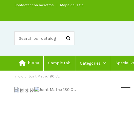
Contactar con nosotros
Mapa del sitio
Home
Sample tab
Special V
Categories
Inicio
Joint Matrix 180 Ct.