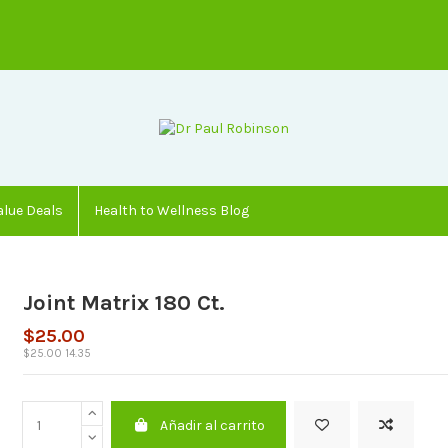
alue Deals
Health to Wellness Blog
Joint Matrix 180 Ct.
$25.00
$25.00 14.35
Añadir al carrito