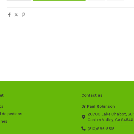
nt
Contact us
ta
Dr Paul Robinson
l de pedidos
20700 Lake Chabot, Sui
Castro Valley, CA 94546
ones
(510)886-5515