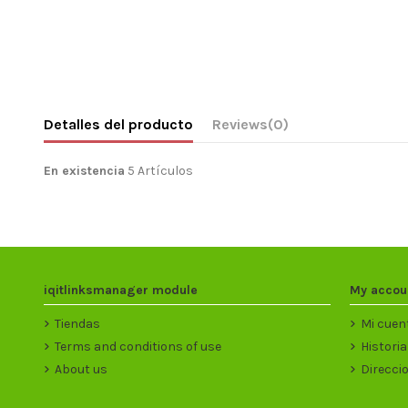
Detalles del producto
Reviews
(0)
En existencia
5 Artículos
iqitlinksmanager module
My accou
Tiendas
Mi cuen
Terms and conditions of use
Historia
About us
Direcci