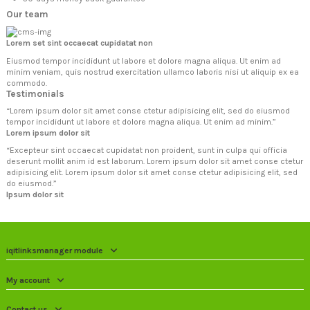
Our team
Lorem set sint occaecat cupidatat non
Eiusmod tempor incididunt ut labore et dolore magna aliqua. Ut enim ad
minim veniam, quis nostrud exercitation ullamco laboris nisi ut aliquip ex ea
commodo.
Testimonials
“
Lorem ipsum dolor sit amet conse ctetur adipisicing elit, sed do eiusmod
tempor incididunt ut labore et dolore magna aliqua. Ut enim ad minim.
”
Lorem ipsum dolor sit
“
Excepteur sint occaecat cupidatat non proident, sunt in culpa qui officia
deserunt mollit anim id est laborum. Lorem ipsum dolor sit amet conse ctetur
adipisicing elit. Lorem ipsum dolor sit amet conse ctetur adipisicing elit, sed
do eiusmod.
”
Ipsum dolor sit
iqitlinksmanager module
My account
Contact us