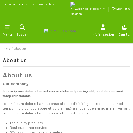
Contactar con nosotros
Mapa del sitio
Spanish-Mexican
Wishlist (
)
0
Menu
Buscar
Iniciar sesión
Carrito:
Inicio
About us
About us
About us
Our company
Lorem ipsum dolor sit amet conse ctetur adipisicing elit, sed do eiusmod
tempor incididun.
Lorem ipsum dolor sit amet conse ctetur adipisicing elit, sed do eiusmod
tempor incididunt ut labore et dolore magna aliqua. Ut enim ad minim veniam.
Lorem ipsum dolor sit amet conse ctetur adipisicing elit.
Top quality products
Best customer service
30-days money back guarantee