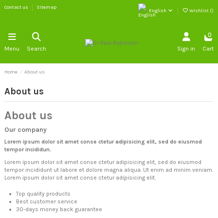
Contact us
Sitemap
English
Wishlist (
)
0
Menu
Search
Sign in
Cart
Home
About us
About us
About us
Our company
Lorem ipsum dolor sit amet conse ctetur adipisicing elit, sed do eiusmod
tempor incididun.
Lorem ipsum dolor sit amet conse ctetur adipisicing elit, sed do eiusmod
tempor incididunt ut labore et dolore magna aliqua. Ut enim ad minim veniam.
Lorem ipsum dolor sit amet conse ctetur adipisicing elit.
Top quality products
Best customer service
30-days money back guarantee