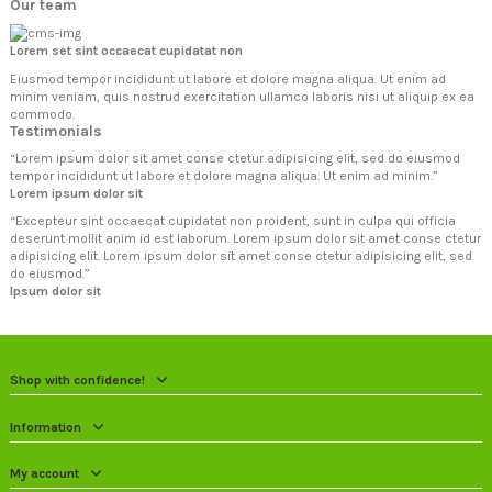
Our team
Lorem set sint occaecat cupidatat non
Eiusmod tempor incididunt ut labore et dolore magna aliqua. Ut enim ad
minim veniam, quis nostrud exercitation ullamco laboris nisi ut aliquip ex ea
commodo.
Testimonials
“
Lorem ipsum dolor sit amet conse ctetur adipisicing elit, sed do eiusmod
tempor incididunt ut labore et dolore magna aliqua. Ut enim ad minim.
”
Lorem ipsum dolor sit
“
Excepteur sint occaecat cupidatat non proident, sunt in culpa qui officia
deserunt mollit anim id est laborum. Lorem ipsum dolor sit amet conse ctetur
adipisicing elit. Lorem ipsum dolor sit amet conse ctetur adipisicing elit, sed
do eiusmod.
”
Ipsum dolor sit
Shop with confidence!
Information
My account